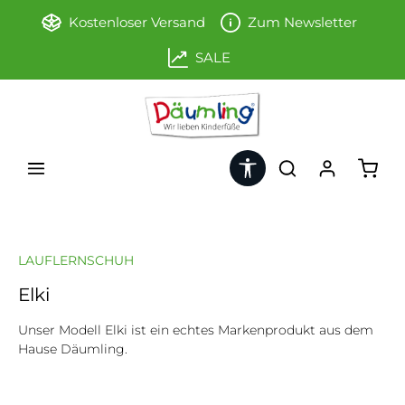
Zum Hauptinhalt springen
Kostenloser Versand
Zum Newsletter
SALE
Werkzeugleiste anzeigen
Ware
LAUFLERNSCHUH
Elki
Unser Modell Elki ist ein echtes Markenprodukt aus dem
Hause Däumling.
Bildergalerie überspringen