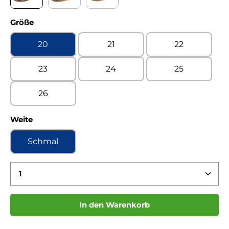
Chalk elefant Kaltfutter
Chalk jeans Kaltfutter
Country military Kaltfutter
auswählen
Größe
20
21
22
23
24
25
26
auswählen
Weite
Schmal
Produkt Anzahl: Gib den gewünschten Wert ein 
In den Warenkorb