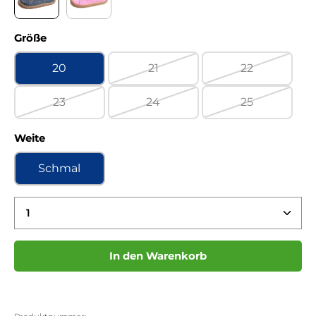
Bio Nappa jeans Kaltfutter
Sunrise begonia Kaltfutter
auswählen
Größe
20
21
22
(Diese Option ist zurzeit nicht ve
(Diese Option 
23
24
25
(Diese Option ist zurzeit nicht verfügbar.)
(Diese Option ist zurzeit nicht ve
(Diese Option 
auswählen
Weite
Schmal
Produkt Anzahl: Gib den gewünschten Wert ein 
In den Warenkorb