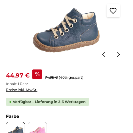
Verkaufspreis:
%
44,97 €
Regulärer Preis:
74,95 €
(40% gespart)
Inhalt:
1 Paar
Preise inkl. MwSt.
Verfügbar – Lieferung in 2-3 Werktagen
auswählen
Farbe