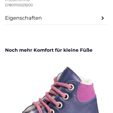
Produktnummer:
D1801110029200
Eigenschaften
Produktgalerie überspringen
Noch mehr Komfort für kleine Füße