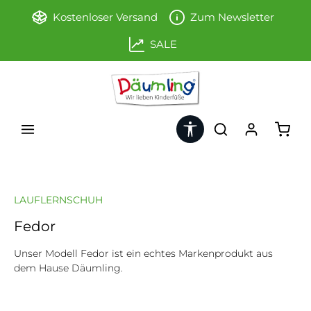
Zum Hauptinhalt springen
Kostenloser Versand
Zum Newsletter
SALE
Werkzeugleiste anzeigen
Ware
LAUFLERNSCHUH
Fedor
Unser Modell Fedor ist ein echtes Markenprodukt aus
dem Hause Däumling.
Bildergalerie überspringen