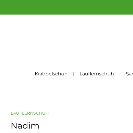
um Hauptinhalt springen
Zur Hauptnavigation springen
Krabbelschuh
Lauflernschuh
Sa
LAUFLERNSCHUH
Nadim