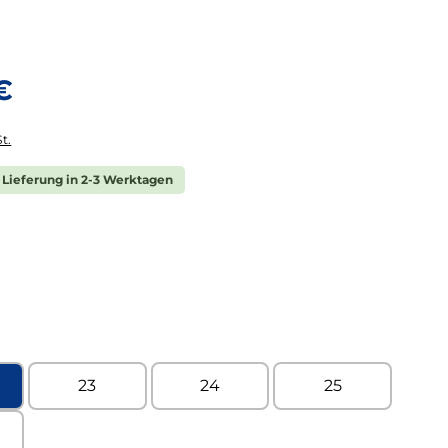
is:
€
t.
 Lieferung in 2-3 Werktagen
ählen
le Kaltfutter
ählen
23
24
25