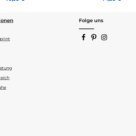
ionen
Folge uns
rint
atung
reich
uhe