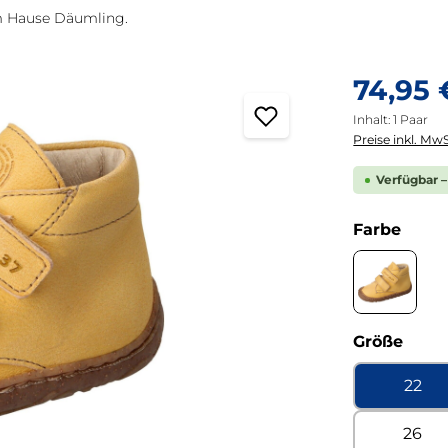
m Hause Däumling.
Regulärer Pre
74,95 
Inhalt:
1 Paar
Preise inkl. MwS
Verfügbar –
ausw
Farbe
Waxy mie
ausw
Größe
22
26