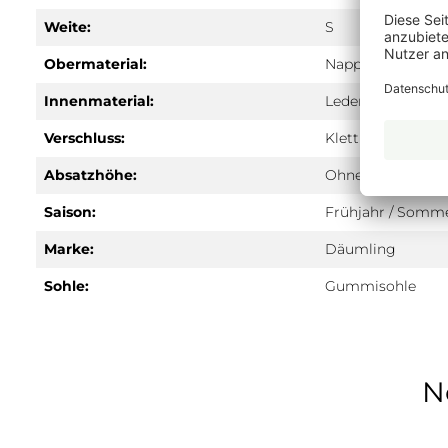
Weite:
S
Obermaterial:
Nappa
Innenmaterial:
Leder
Verschluss:
Klett
Absatzhöhe:
Ohne
Saison:
Frühjahr / Somm
Marke:
Däumling
Sohle:
Gummisohle
N