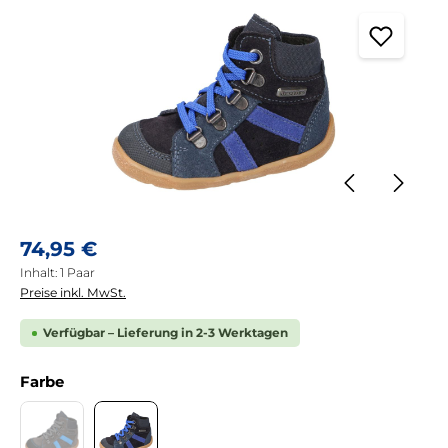
Regulärer Preis:
74,95 €
Inhalt:
1 Paar
Preise inkl. MwSt.
Verfügbar – Lieferung in 2-3 Werktagen
auswählen
Farbe