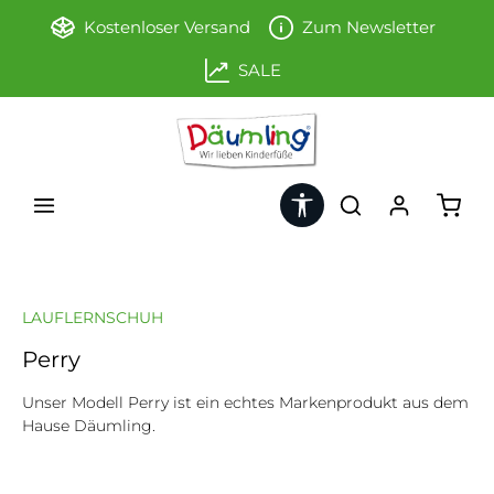
Zum Hauptinhalt springen
Kostenloser Versand
Zum Newsletter
SALE
Werkzeugleiste anzeigen
Ware
LAUFLERNSCHUH
Perry
Unser Modell Perry ist ein echtes Markenprodukt aus dem
Hause Däumling.
Bildergalerie überspringen