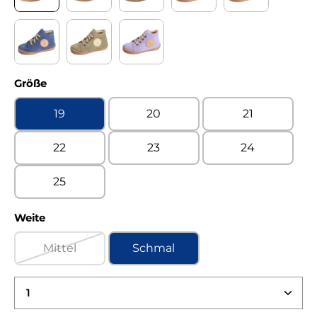
Onyx jeans Kaltfutter
Onyx pink Kaltfutter
Pala cognac Kaltfutter
Turino camello Kaltfutte
Turino cimosa 
Turino jeans Kaltfutter
Turino pistacchio Kaltfutter
Turino violetto Kaltfutter
auswählen
Größe
19
20
21
22
23
24
25
auswählen
Weite
Mittel
Schmal
(Diese Option ist zurzeit nicht verfügbar.)
Produkt Anzahl: Gib den gewünschten Wert ein 