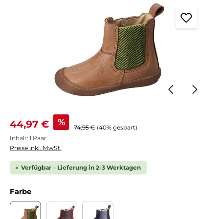
Verkaufspreis:
%
44,97 €
Regulärer Preis:
74,95 €
(40% gespart)
Inhalt:
1 Paar
Preise inkl. MwSt.
Verfügbar – Lieferung in 2-3 Werktagen
auswählen
Farbe