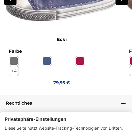
Ecki
auswählen
Farbe
F
Action asphalt Warmutter
Action jeans Warmfutter
Country barolo Warmfut
(Diese Option ist zurzeit nicht verfügbar.)
+
4
Regulärer Preis:
79,95 €
Rechtliches
Informationen