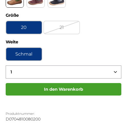
Chalk sattel Kaltfutter
Jackson moscato Kaltfutter
Jackson ozean Kaltfutter
auswählen
Größe
20
21
(Diese Option ist zurzeit nicht ve
auswählen
Weite
Schmal
Produkt Anzahl: Gib den gewünschten Wert ein 
In den Warenkorb
Produktnummer:
D0704810080200