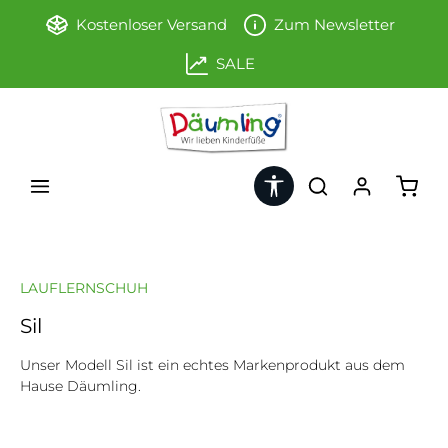
Zum Hauptinhalt springen
Kostenloser Versand
Zum Newsletter
SALE
Werkzeugleiste anzeigen
Ware
LAUFLERNSCHUH
Sil
Unser Modell Sil ist ein echtes Markenprodukt aus dem
Hause Däumling.
Bildergalerie überspringen