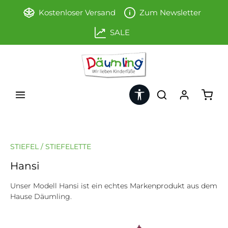
Zum Hauptinhalt springen
Kostenloser Versand
Zum Newsletter
SALE
Werkzeugleiste anzeigen
Ware
STIEFEL / STIEFELETTE
Hansi
Unser Modell Hansi ist ein echtes Markenprodukt aus dem
Hause Däumling.
Bildergalerie überspringen