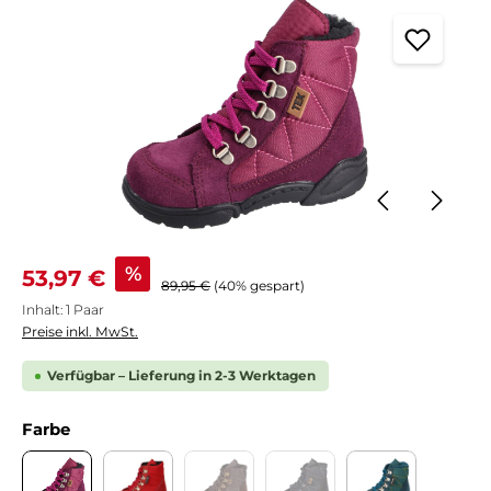
Verkaufspreis:
%
53,97 €
Regulärer Preis:
89,95 €
(40% gespart)
Inhalt:
1 Paar
Preise inkl. MwSt.
Verfügbar – Lieferung in 2-3 Werktagen
auswählen
Farbe