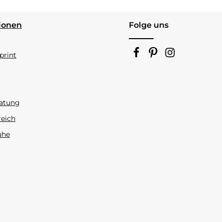
ionen
Folge uns
rint
atung
reich
uhe