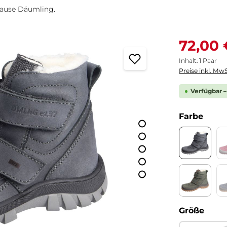
Hause Däumling.
Verkaufspreis
72,00 
Inhalt:
1 Paar
Preise inkl. MwS
Verfügbar –
ausw
Farbe
Country
Country 
ausw
Größe