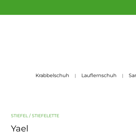
um Hauptinhalt springen
Zur Hauptnavigation springen
Krabbelschuh
Lauflernschuh
Sa
STIEFEL / STIEFELETTE
Yael