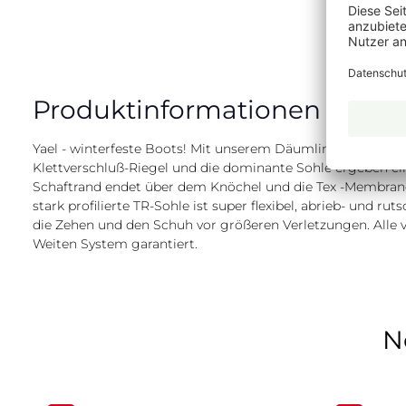
Produktinformationen "Yael"
Yael - winterfeste Boots! Mit unserem Däumling Boots "Yael
Klettverschluß-Riegel und die dominante Sohle ergeben ei
Schaftrand endet über dem Knöchel und die Tex -Membrane
stark profilierte TR-Sohle ist super flexibel, abrieb- und 
die Zehen und den Schuh vor größeren Verletzungen. All
Weiten System garantiert.
N
Produktgalerie überspringen