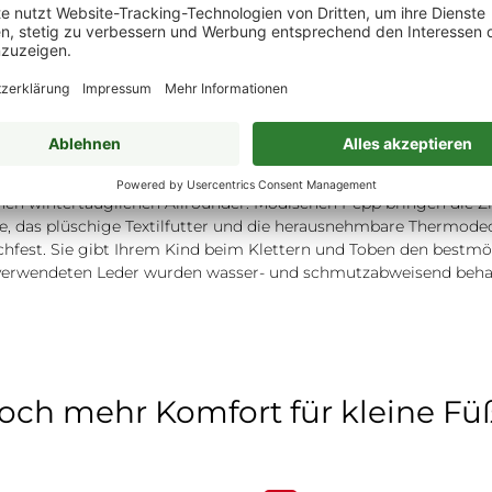
Beschreibung
Eigenschafte
" ist Ihr Kind im Winter gut geschützt vor Nässe und Kälte. Die
nen wintertauglichen Allrounder. Modischen Pepp bringen die Zi
, das plüschige Textilfutter und die herausnehmbare Thermode
rutschfest. Sie gibt Ihrem Kind beim Klettern und Toben den best
e verwendeten Leder wurden wasser- und schmutzabweisend beha
och mehr Komfort für kleine Fü