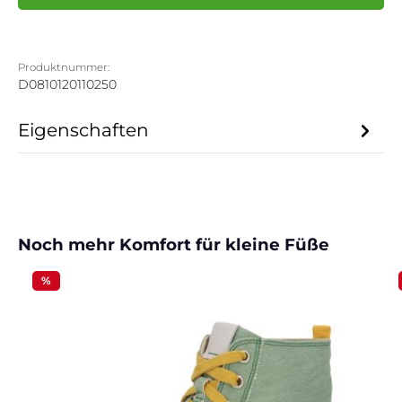
Produktnummer:
D0810120110250
Eigenschaften
Produktgalerie überspringen
Noch mehr Komfort für kleine Füße
%