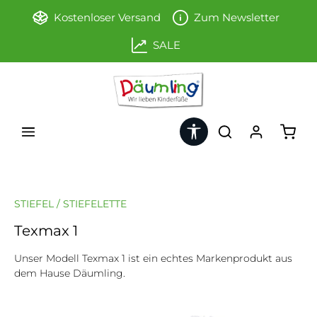
Zum Hauptinhalt springen
Kostenloser Versand
Zum Newsletter
SALE
Werkzeugleiste anzeigen
Ware
STIEFEL / STIEFELETTE
Texmax 1
Unser Modell Texmax 1 ist ein echtes Markenprodukt aus
dem Hause Däumling.
Bildergalerie überspringen