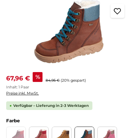
Verkaufspreis:
%
67,96 €
Regulärer Preis:
84,95 €
(20% gespart)
Inhalt:
1 Paar
Preise inkl. MwSt.
Verfügbar – Lieferung in 2-3 Werktagen
auswählen
Farbe