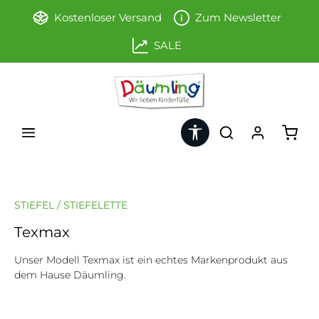
Zum Hauptinhalt springen
Kostenloser Versand
Zum Newsletter
SALE
Werkzeugleiste anzeigen
Ware
STIEFEL / STIEFELETTE
Texmax
Unser Modell Texmax ist ein echtes Markenprodukt aus
dem Hause Däumling.
Bildergalerie überspringen