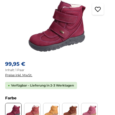
Regulärer Preis:
99,95 €
Inhalt:
1 Paar
Preise inkl. MwSt.
Verfügbar – Lieferung in 2-3 Werktagen
auswählen
Farbe