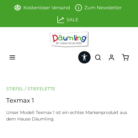
Zum Hauptinhalt springen
Kostenloser Versand
Zum Newsletter
SALE
Werkzeugleiste anzeigen
Ware
STIEFEL / STIEFELETTE
Texmax 1
Unser Modell Texmax 1 ist ein echtes Markenprodukt aus
dem Hause Däumling.
Bildergalerie überspringen