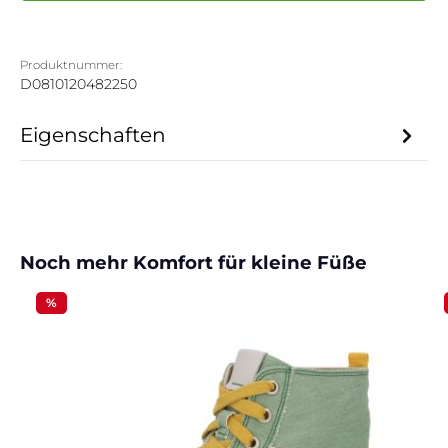
Produktnummer:
D0810120482250
Eigenschaften
Produktgalerie überspringen
Noch mehr Komfort für kleine Füße
%