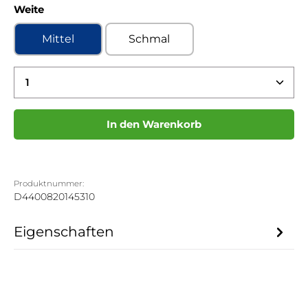
auswählen
Weite
Mittel
Schmal
Produkt Anzahl: Gib den gewünschten Wert ein 
In den Warenkorb
Produktnummer:
D4400820145310
Eigenschaften