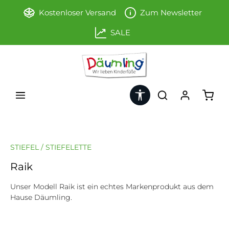
Zum Hauptinhalt springen
Kostenloser Versand
Zum Newsletter
SALE
Werkzeugleiste anzeigen
Ware
STIEFEL / STIEFELETTE
Raik
Unser Modell Raik ist ein echtes Markenprodukt aus dem
Hause Däumling.
Bildergalerie überspringen