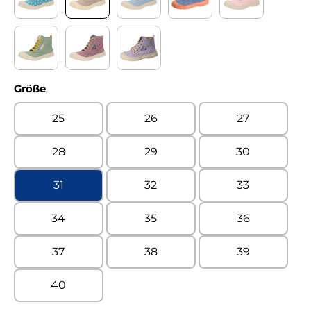
Adoz petrol Kaltfutter
Denim beige Kaltfutter
Denim celeste Kaltfutter
Denim jeans Kaltfutter
Denim rosa Ka
Denim verde Kaltfutter
Enno lachs Kaltfutter
Enno violetto Kaltfutter
auswählen
Größe
25
26
27
28
29
30
31
32
33
34
35
36
37
38
39
40