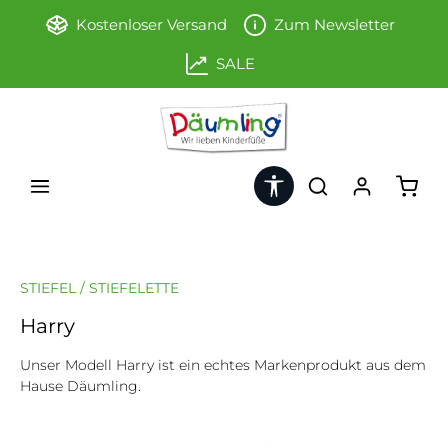
Zum Hauptinhalt springen
Kostenloser Versand
Zum Newsletter
SALE
Werkzeugleiste anzeigen
Ware
STIEFEL / STIEFELETTE
Harry
Unser Modell Harry ist ein echtes Markenprodukt aus dem
Hause Däumling.
Bildergalerie überspringen