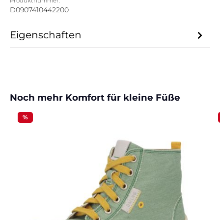
Produktnummer:
D0907410442200
Eigenschaften
Produktgalerie überspringen
Noch mehr Komfort für kleine Füße
%