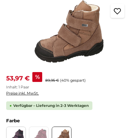
Verkaufspreis:
%
53,97 €
Regulärer Preis:
89,95 €
(40% gespart)
Inhalt:
1 Paar
Preise inkl. MwSt.
Verfügbar – Lieferung in 2-3 Werktagen
auswählen
Farbe