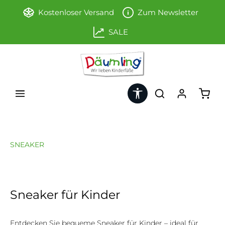
Zum Hauptinhalt springen
Kostenloser Versand
Zum Newsletter
SALE
Werkzeugleiste anzeigen
Ware
SNEAKER
Sneaker für Kinder
Entdecken Sie bequeme Sneaker für Kinder – ideal für