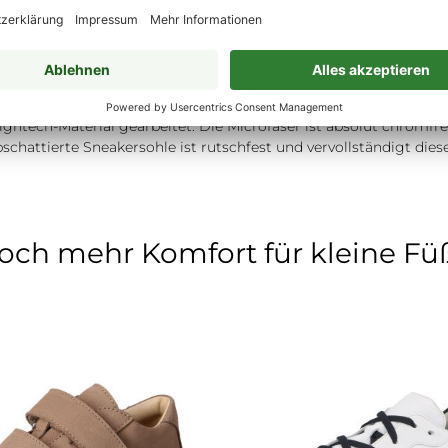
Beek“ ist ein leichter, sommerlicher Lauflern-Sneaker. Die Ko
 sportiven Look, und dem perforierten Vorfußbereich lassen „Be
r Schuh optimal anpassen und ganz bequem anziehe. Der Fersen- 
 Sneaker mit allem Komfort, der die Firma Däumling Kinderfüß
htech-Material gearbeitet. Die Microfaser ist absolut chromfre
e, abschattierte Sneakersohle ist rutschfest und vervollständigt 
och mehr Komfort für kleine Fü