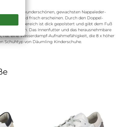
mbination aus wunderschönen, gewachsten Nappaleder-
ek“ luftig und frisch erscheinen. Durch den Doppel-
und Laschenbereich ist dick gepolstert und gibt dem Fuß
en bieten kann. Das Innenfutter und das herausnehmbare
i, hat eine Wasserdampf-Aufnahmefähigkeit, die 8 x höher
diesen Schuhtyp von Däumling Kinderschuhe.
ße