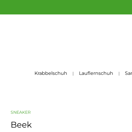
um Hauptinhalt springen
Zur Hauptnavigation springen
Krabbelschuh
Lauflernschuh
Sa
SNEAKER
Beek