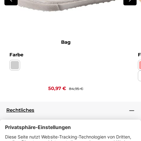
Bag
auswählen
Farbe
F
Nappa bianco Kaltfutter
Verkaufspreis:
Regulärer Preis:
50,97 €
84,95 €
Rechtliches
Informationen