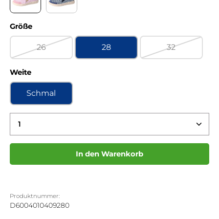
Turino confetto Kaltfutter
Turino jeans Kaltfutter
auswählen
Größe
26
28
32
(Diese Option ist zurzeit nicht verfügbar.)
(Diese Option 
auswählen
Weite
Schmal
Produkt Anzahl: Gib den gewünschten Wert ein 
In den Warenkorb
Produktnummer:
D6004010409280