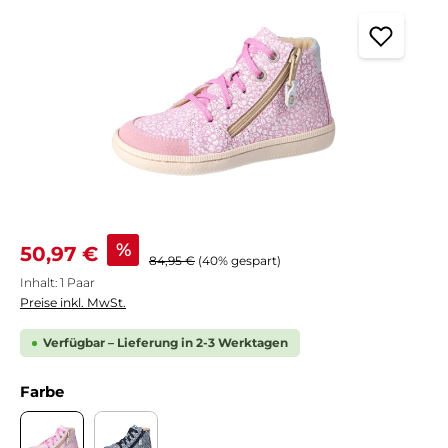
Verkaufspreis:
%
50,97 €
Regulärer Preis:
84,95 €
(40% gespart)
Inhalt:
1 Paar
Preise inkl. MwSt.
Verfügbar – Lieferung in 2-3 Werktagen
auswählen
Farbe