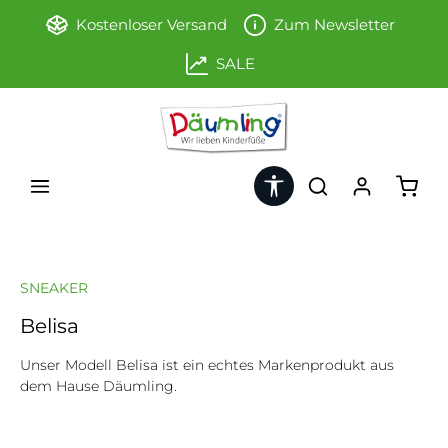
Zum Hauptinhalt springen
Kostenloser Versand
Zum Newsletter
SALE
Werkzeugleiste anzeigen
Ware
SNEAKER
Belisa
Unser Modell Belisa ist ein echtes Markenprodukt aus
dem Hause Däumling.
Bildergalerie überspringen