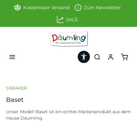
Zum Hauptinhalt springen
Kostenloser Versand
Zum Newsletter
SALE
Werkzeugleiste anzeigen
Ware
SNEAKER
Baset
Unser Modell Baset ist ein echtes Markenprodukt aus dem
Hause Däumling.
Bildergalerie überspringen