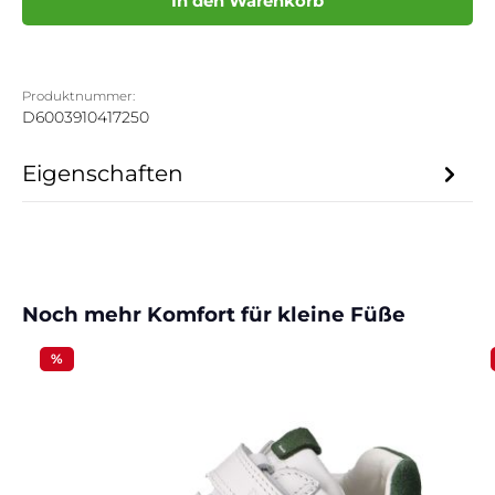
In den Warenkorb
Produktnummer:
D6003910417250
Eigenschaften
Produktgalerie überspringen
Noch mehr Komfort für kleine Füße
%