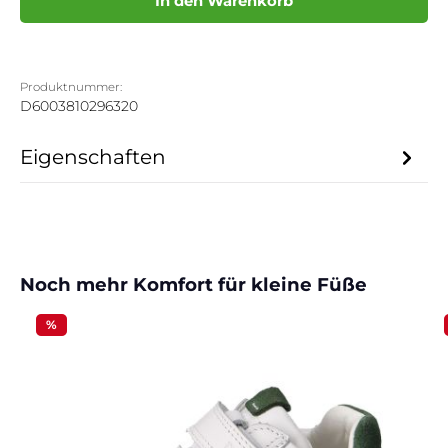
In den Warenkorb
Produktnummer:
D6003810296320
Eigenschaften
Produktgalerie überspringen
Noch mehr Komfort für kleine Füße
%