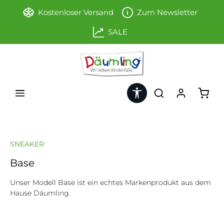
Zum Hauptinhalt springen
Kostenloser Versand
Zum Newsletter
SALE
Werkzeugleiste anzeigen
Ware
SNEAKER
Base
Unser Modell Base ist ein echtes Markenprodukt aus dem
Hause Däumling.
Bildergalerie überspringen