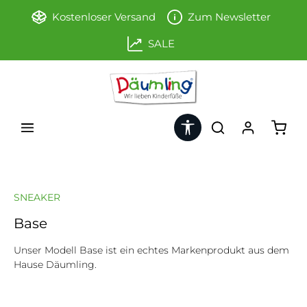
Zum Hauptinhalt springen
Kostenloser Versand
Zum Newsletter
SALE
Werkzeugleiste anzeigen
Ware
SNEAKER
Base
Unser Modell Base ist ein echtes Markenprodukt aus dem
Hause Däumling.
Bildergalerie überspringen