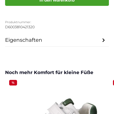
In den Warenkorb
Produktnummer:
D6003810421320
Eigenschaften
Produktgalerie überspringen
Noch mehr Komfort für kleine Füße
%