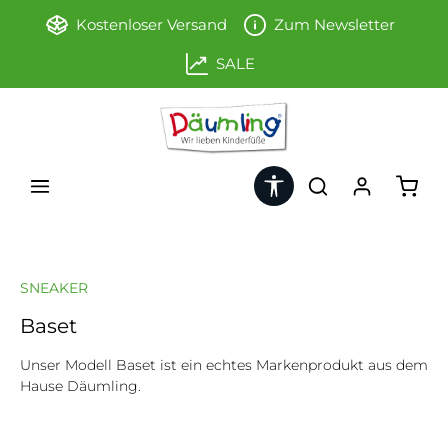
Zum Hauptinhalt springen
Kostenloser Versand
Zum Newsletter
SALE
Werkzeugleiste anzeigen
Ware
SNEAKER
Baset
Unser Modell Baset ist ein echtes Markenprodukt aus dem
Hause Däumling.
Bildergalerie überspringen