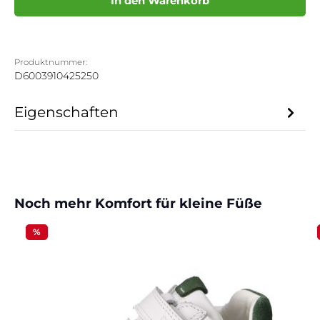
In den Warenkorb
Produktnummer:
D6003910425250
Eigenschaften
Produktgalerie überspringen
Noch mehr Komfort für kleine Füße
%