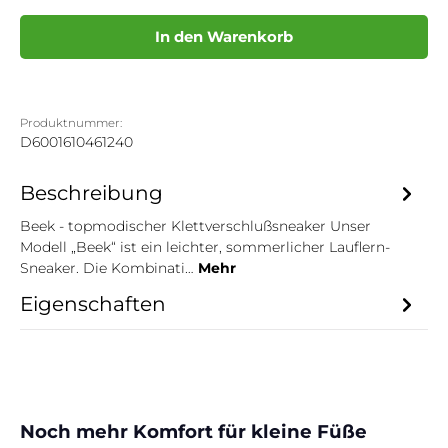
In den Warenkorb
Produktnummer:
D6001610461240
Beschreibung
Beek - topmodischer Klettverschlußsneaker Unser
Modell „Beek“ ist ein leichter, sommerlicher Lauflern-
Sneaker. Die Kombinati…
Mehr
Eigenschaften
Produktgalerie überspringen
Noch mehr Komfort für kleine Füße