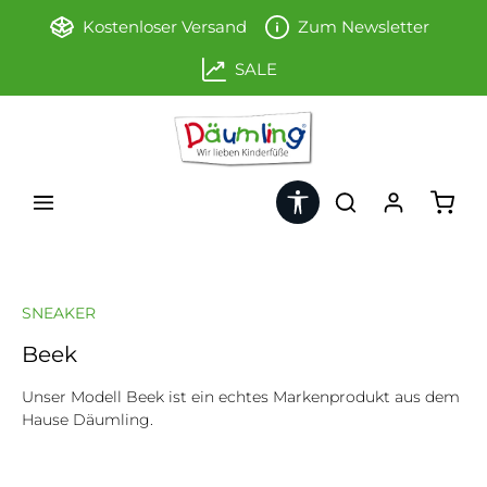
Zum Hauptinhalt springen
Kostenloser Versand
Zum Newsletter
SALE
Werkzeugleiste anzeigen
Ware
SNEAKER
Beek
Unser Modell Beek ist ein echtes Markenprodukt aus dem
Hause Däumling.
Bildergalerie überspringen