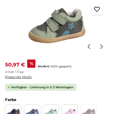
Verkaufspreis:
%
50,97 €
Regulärer Preis:
84,95 €
(40% gespart)
Inhalt:
1 Paar
Preise inkl. MwSt.
Verfügbar – Lieferung in 2-3 Werktagen
auswählen
Farbe