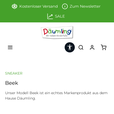
Zum Hauptinhalt springen
Kostenloser Versand
Zum Newsletter
SALE
Werkzeugleiste anzeigen
Ware
SNEAKER
Beek
Unser Modell Beek ist ein echtes Markenprodukt aus dem
Hause Däumling.
Bildergalerie überspringen