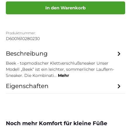
In den Warenkorb
Produktnummer:
D6001610280230
Beschreibung
Beek - topmodischer Klettverschlußsneaker Unser
Modell „Beek“ ist ein leichter, sommerlicher Lauflern-
Sneaker. Die Kombinati…
Mehr
Eigenschaften
Produktgalerie überspringen
Noch mehr Komfort für kleine Füße