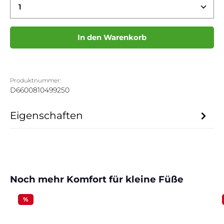
Produkt Anzahl: Gib den gewünschten Wert ein 
In den Warenkorb
Produktnummer:
D6600810499250
Eigenschaften
Produktgalerie überspringen
Noch mehr Komfort für kleine Füße
%