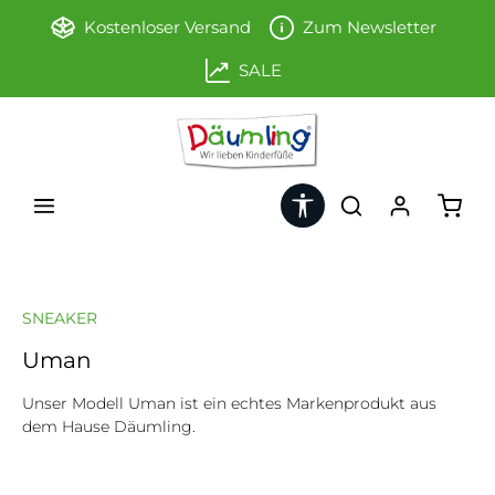
Zum Hauptinhalt springen
Kostenloser Versand
Zum Newsletter
SALE
Werkzeugleiste anzeigen
Ware
SNEAKER
Uman
Unser Modell Uman ist ein echtes Markenprodukt aus
dem Hause Däumling.
Bildergalerie überspringen