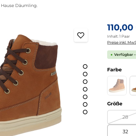
m Hause Däumling.
Regulärer Pre
110,00
Inhalt:
1 Paar
Preise inkl. MwS
Verfügbar –
ausw
Farbe
Country 
(Diese Opti
ausw
Größe
28
(Dies
32