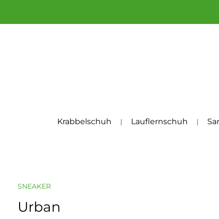
um Hauptinhalt springen
Zur Hauptnavigation springen
Krabbelschuh
Lauflernschuh
Sa
SNEAKER
Urban