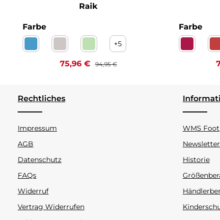
Raik
auswählen
aus
Farbe
Farbe
+
5
Adoz petrol Kaltfutter
Denim beige Kaltfutter
Denim verde Kaltfutter
Country 
C
Verkaufspreis:
Regulärer Preis:
V
75,96 €
94,95 €
Rechtliches
Informat
Impressum
WMS Footp
AGB
Newsletter
Datenschutz
Historie
FAQs
Größenber
Widerruf
Händlerbe
Vertrag Widerrufen
Kindersch