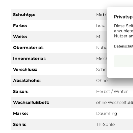
Schuhtyp:
Mid Cut
Farbe:
braun
Weite:
M
Obermaterial:
Nubuk
Innenmaterial:
Mischgewebe
Verschluss:
Schnürung
Absatzhöhe:
Ohne
Saison:
Herbst / Winter
Wechselfußbett:
ohne Wechselfuß
Marke:
Däumling
Sohle:
TR-Sohle