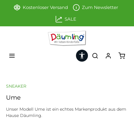
Zum Hauptinhalt springen
Kostenloser Versand
Zum Newsletter
SALE
Werkzeugleiste anzeigen
Ware
SNEAKER
Ume
Unser Modell Ume ist ein echtes Markenprodukt aus dem
Hause Däumling.
Bildergalerie überspringen