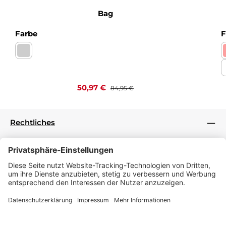
Bag
auswählen
Farbe
F
Nappa bianco Kaltfutter
Verkaufspreis:
Regulärer Preis:
50,97 €
84,95 €
Rechtliches
Informationen
Folge uns
Zahlungsarten