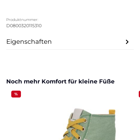
Produktnummer:
D0800320115310
Eigenschaften
Produktgalerie überspringen
Noch mehr Komfort für kleine Füße
%