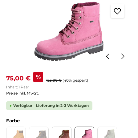
Verkaufspreis:
%
75,00 €
Regulärer Preis:
125,00 €
(40% gespart)
Inhalt:
1 Paar
Preise inkl. MwSt.
Verfügbar – Lieferung in 2-3 Werktagen
auswählen
Farbe