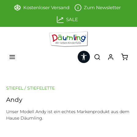
Zum Hauptinhalt springen
Kostenloser Versand
Zum Newsletter
SALE
Werkzeugleiste anzeigen
Ware
STIEFEL / STIEFELETTE
Andy
Unser Modell Andy ist ein echtes Markenprodukt aus dem
Hause Däumling.
Bildergalerie überspringen