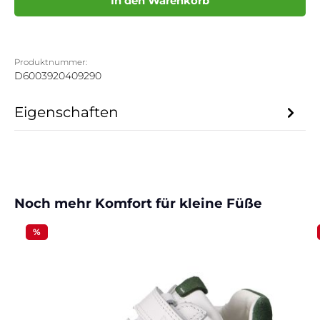
In den Warenkorb
Produktnummer:
D6003920409290
Eigenschaften
Produktgalerie überspringen
Noch mehr Komfort für kleine Füße
%