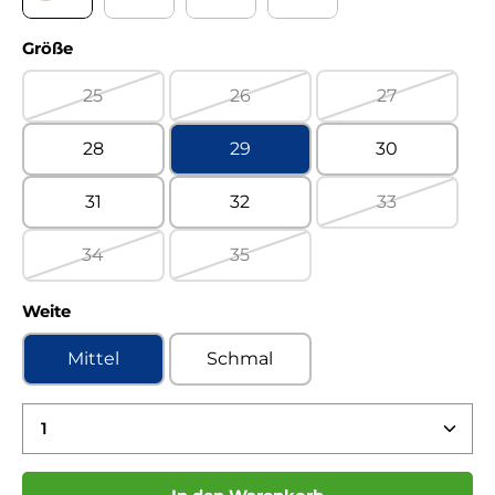
Turino confetto Kaltfutter
Turino jeans Kaltfutter
Turino leinen Kaltfutter
Turino military Kaltfutte
auswählen
Größe
25
26
27
(Diese Option ist zurzeit nicht verfügbar.)
(Diese Option ist zurzeit nicht ve
(Diese Option 
28
29
30
31
32
33
(Diese Option 
34
35
(Diese Option ist zurzeit nicht verfügbar.)
(Diese Option ist zurzeit nicht ve
auswählen
Weite
Mittel
Schmal
Produkt Anzahl: Gib den gewünschten Wert ein 