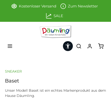
Zum Hauptinhalt springen
Kostenloser Versand
Zum Newsletter
SALE
Werkzeugleiste anzeigen
Ware
SNEAKER
Baset
Unser Modell Baset ist ein echtes Markenprodukt aus dem
Hause Däumling.
Bildergalerie überspringen