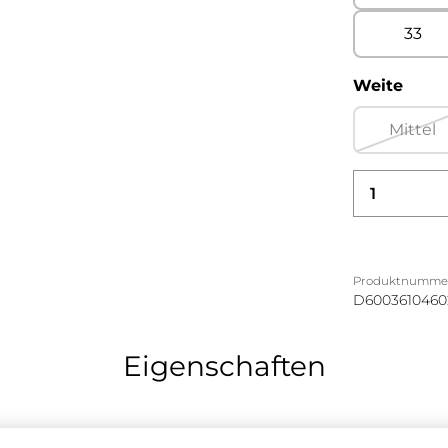
33
ausw
Weite
Mittel
(Dies
Produkt
Produktnumme
D6003610460
Eigenschaften