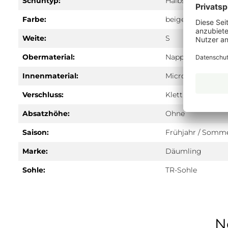
Schuhtyp:
Halbschuh
Farbe:
beige
Weite:
S
Obermaterial:
Nappa
Innenmaterial:
Microfaser
Verschluss:
Klett
Absatzhöhe:
Ohne
Saison:
Frühjahr / Somm
Marke:
Däumling
Sohle:
TR-Sohle
N