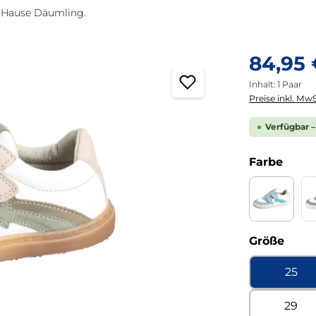
m Hause Däumling.
Regulärer Pre
84,95
Inhalt:
1 Paar
Preise inkl. MwS
Verfügbar –
ausw
Farbe
Venice dr
ausw
Größe
25
29