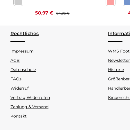
Nappa bianco Kaltfutter
Celeste be
C
Verkaufspreis:
Regulärer Preis:
V
50,97 €
84,95 €
Rechtliches
Informat
Impressum
WMS Footp
AGB
Newsletter
Datenschutz
Historie
FAQs
Größenber
Widerruf
Händlerbe
Vertrag Widerrufen
Kindersch
Zahlung & Versand
Kontakt