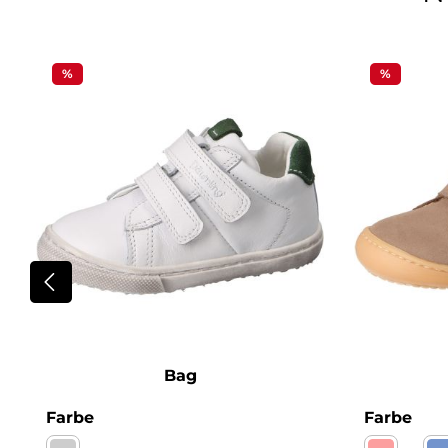
Produktgalerie überspringen
%
%
Bag
auswählen
aus
Farbe
Farbe