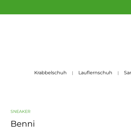
um Hauptinhalt springen
Zur Hauptnavigation springen
Krabbelschuh
Lauflernschuh
Sa
SNEAKER
Benni