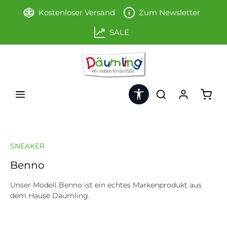
Zum Hauptinhalt springen
Kostenloser Versand
Zum Newsletter
SALE
Werkzeugleiste anzeigen
Ware
SNEAKER
Benno
Unser Modell Benno ist ein echtes Markenprodukt aus
dem Hause Däumling.
Bildergalerie überspringen