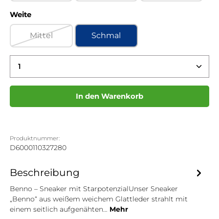
auswählen
Weite
Mittel
Schmal
(Diese Option ist zurzeit nicht verfügbar.)
Produkt Anzahl: Gib den gewünschten Wert ein 
In den Warenkorb
Produktnummer:
D6000110327280
Beschreibung
Benno – Sneaker mit StarpotenzialUnser Sneaker
„Benno“ aus weißem weichem Glattleder strahlt mit
einem seitlich aufgenähten…
Mehr