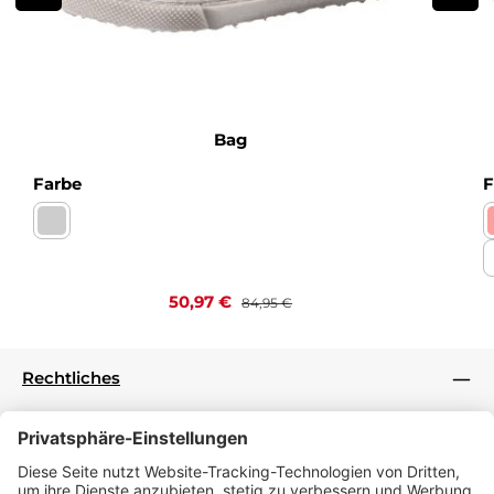
Bag
auswählen
Farbe
F
Nappa bianco Kaltfutter
Verkaufspreis:
Regulärer Preis:
50,97 €
84,95 €
Rechtliches
Informationen