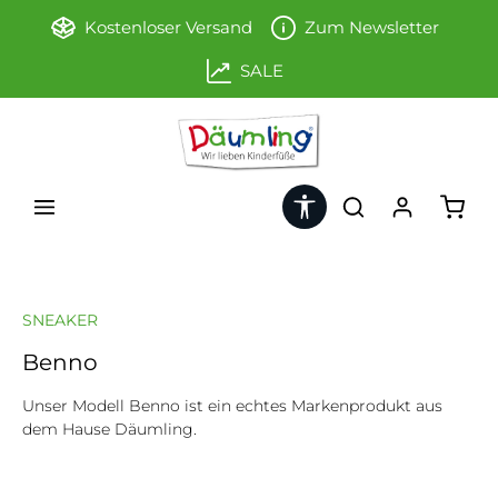
Zum Hauptinhalt springen
Kostenloser Versand
Zum Newsletter
SALE
Werkzeugleiste anzeigen
Ware
SNEAKER
Benno
Unser Modell Benno ist ein echtes Markenprodukt aus
dem Hause Däumling.
Bildergalerie überspringen