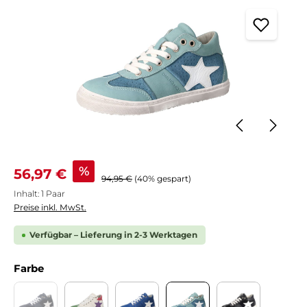
Verkaufspreis:
%
56,97 €
Regulärer Preis:
94,95 €
(40% gespart)
Inhalt:
1 Paar
Preise inkl. MwSt.
Verfügbar – Lieferung in 2-3 Werktagen
auswählen
Farbe