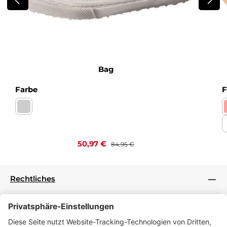
Bag
auswählen
Farbe
F
Nappa bianco Kaltfutter
Verkaufspreis:
Regulärer Preis:
50,97 €
84,95 €
Rechtliches
Informationen