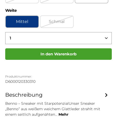
(Diese Option ist zurzeit nicht verfügbar.)
(Diese Option ist zurzeit nicht ve
auswählen
Weite
Mittel
Schmal
(Diese Option ist zurzeit nicht ve
Produkt Anzahl: Gib den gewünschten Wert ein 
In den Warenkorb
Produktnummer:
D6000120330310
Beschreibung
Benno – Sneaker mit StarpotenzialUnser Sneaker
„Benno“ aus weißem weichem Glattleder strahlt mit
einem seitlich aufgenähten…
Mehr