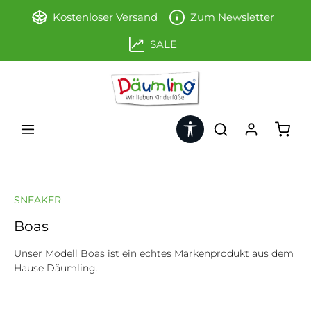
Zum Hauptinhalt springen
Kostenloser Versand
Zum Newsletter
SALE
Werkzeugleiste anzeigen
Ware
SNEAKER
Boas
Unser Modell Boas ist ein echtes Markenprodukt aus dem
Hause Däumling.
Bildergalerie überspringen