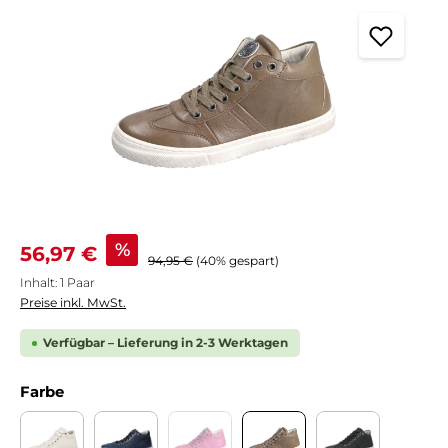
Verkaufspreis:
%
56,97 €
Regulärer Preis:
94,95 €
(40% gespart)
Inhalt:
1 Paar
Preise inkl. MwSt.
Verfügbar – Lieferung in 2-3 Werktagen
auswählen
Farbe