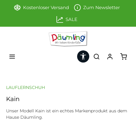
Zum Hauptinhalt springen
Kostenloser Versand
Zum Newsletter
SALE
Werkzeugleiste anzeigen
Ware
LAUFLERNSCHUH
Kain
Unser Modell Kain ist ein echtes Markenprodukt aus dem
Hause Däumling.
Bildergalerie überspringen