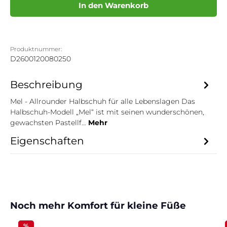
In den Warenkorb
Produktnummer:
D2600120080250
Beschreibung
Mel - Allrounder Halbschuh für alle Lebenslagen Das
Halbschuh-Modell „Mel“ ist mit seinen wunderschönen,
gewachsten Pastellf…
Mehr
Eigenschaften
Produktgalerie überspringen
Noch mehr Komfort für kleine Füße
%