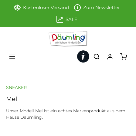
Zum Hauptinhalt springen
Kostenloser Versand
Zum Newsletter
SALE
Werkzeugleiste anzeigen
Ware
SNEAKER
Mel
Unser Modell Mel ist ein echtes Markenprodukt aus dem
Hause Däumling.
Bildergalerie überspringen