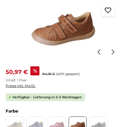
Verkaufspreis:
%
50,97 €
Regulärer Preis:
84,95 €
(40% gespart)
Inhalt:
1 Paar
Preise inkl. MwSt.
Verfügbar – Lieferung in 2-3 Werktagen
auswählen
Farbe