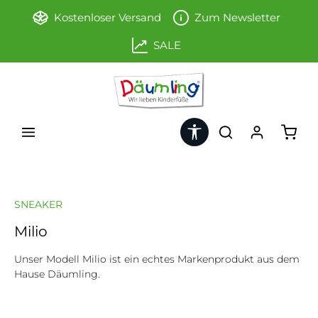
Zum Hauptinhalt springen
Kostenloser Versand
Zum Newsletter
SALE
Werkzeugleiste anzeigen
Ware
SNEAKER
Milio
Unser Modell Milio ist ein echtes Markenprodukt aus dem
Hause Däumling.
Bildergalerie überspringen