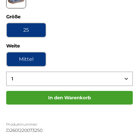
Chalk jeans Kaltfutter
auswählen
Größe
25
auswählen
Weite
Mittel
Produkt Anzahl: Gib den gewünschten Wert ein 
In den Warenkorb
Produktnummer:
D2601220073250