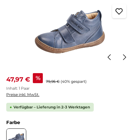
Verkaufspreis:
%
47,97 €
Regulärer Preis:
79,95 €
(40% gespart)
Inhalt:
1 Paar
Preise inkl. MwSt.
Verfügbar – Lieferung in 2-3 Werktagen
auswählen
Farbe