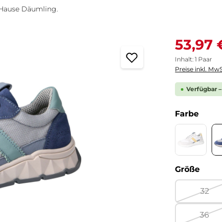
 Hause Däumling.
Verkaufspreis
53,97 
Inhalt:
1 Paar
Preise inkl. MwS
Verfügbar –
ausw
Farbe
Savanna 
(Diese Opti
ausw
Größe
32
(Dies
36
(Dies