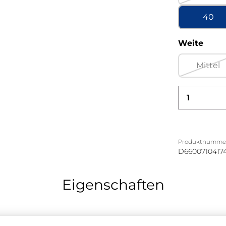
40
ausw
Weite
Mittel
(Dies
Produkt
Produktnumme
D6600710417
Eigenschaften