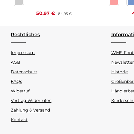
Nappa bianco Kaltfutter
Celeste be
C
Verkaufspreis:
Regulärer Preis:
V
50,97 €
84,95 €
Rechtliches
Informat
Impressum
WMS Footp
AGB
Newsletter
Datenschutz
Historie
FAQs
Größenber
Widerruf
Händlerbe
Vertrag Widerrufen
Kindersch
Zahlung & Versand
Kontakt