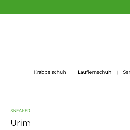
um Hauptinhalt springen
Zur Hauptnavigation springen
Krabbelschuh
Lauflernschuh
Sa
SNEAKER
Urim