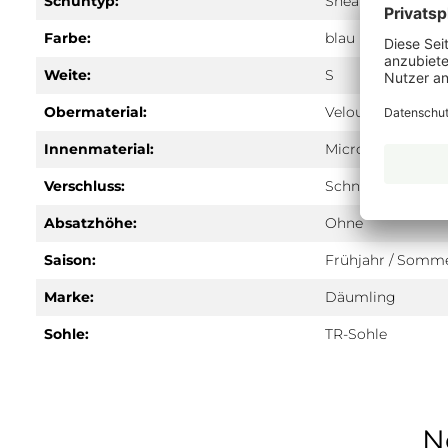
Schuhtyp:
Sneaker
Farbe:
blau
Weite:
S
Obermaterial:
Velours
Innenmaterial:
Microfaser
Verschluss:
Schnürung
Absatzhöhe:
Ohne
Saison:
Frühjahr / Somm
Marke:
Däumling
Sohle:
TR-Sohle
N