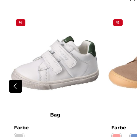
Produktgalerie überspringen
%
%
Bag
auswählen
aus
Farbe
Farbe