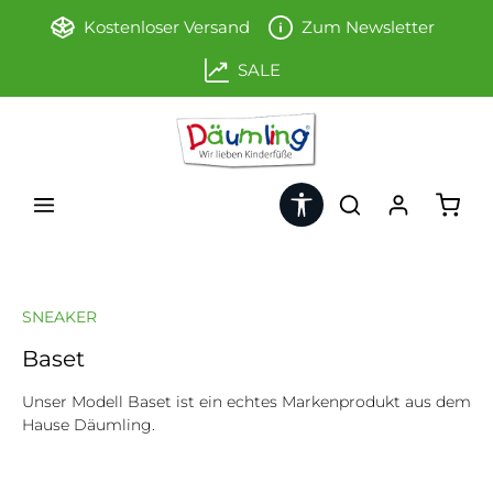
Zum Hauptinhalt springen
Kostenloser Versand
Zum Newsletter
SALE
Werkzeugleiste anzeigen
Ware
SNEAKER
Baset
Unser Modell Baset ist ein echtes Markenprodukt aus dem
Hause Däumling.
Bildergalerie überspringen