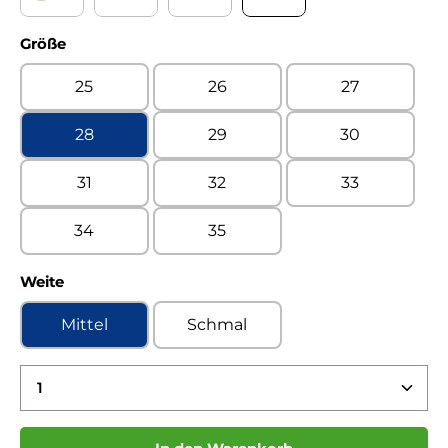
Turino confetto Kaltfutter
Turino jeans Kaltfutter
Turino leinen Kaltfutter
Turino military Kaltfutte
auswählen
Größe
25
26
27
28
29
30
31
32
33
34
35
auswählen
Weite
Mittel
Schmal
Produkt Anzahl: Gib den gewünschten Wert ein 