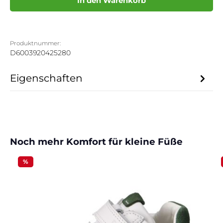
In den Warenkorb
Produktnummer:
D6003920425280
Eigenschaften
Produktgalerie überspringen
Noch mehr Komfort für kleine Füße
%