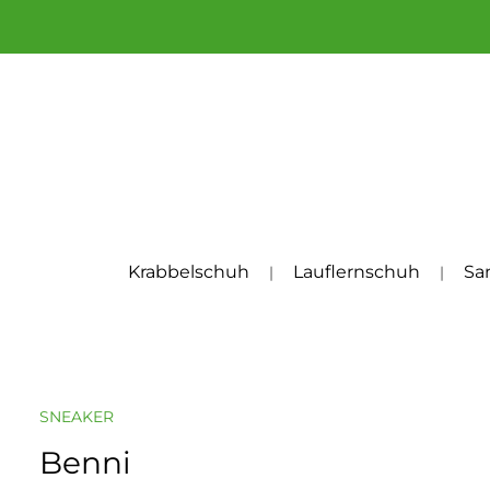
um Hauptinhalt springen
Zur Hauptnavigation springen
Krabbelschuh
Lauflernschuh
Sa
SNEAKER
Benni