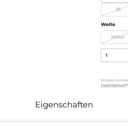
33
(Dies
ausw
Weite
Mittel
(Dies
Produkt
Produktnumme
D6003610457
Eigenschaften