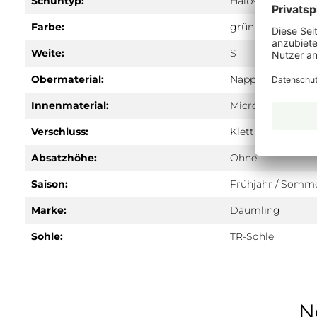
Schuhtyp:
Halbschuh
Farbe:
grün
Weite:
S
Obermaterial:
Nappa
Innenmaterial:
Microfaser
Verschluss:
Klett
Absatzhöhe:
Ohne
Saison:
Frühjahr / Somm
Marke:
Däumling
Sohle:
TR-Sohle
N