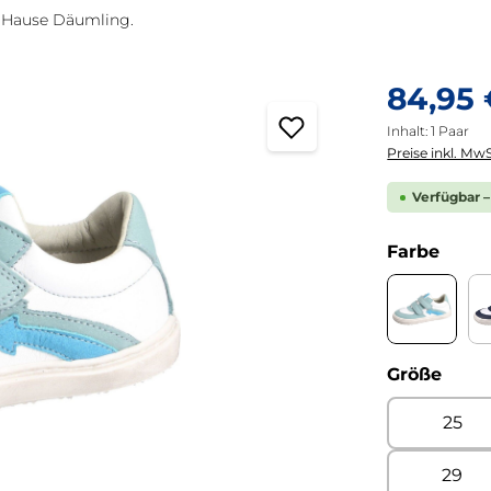
m Hause Däumling.
Regulärer Pre
84,95
Inhalt:
1 Paar
Preise inkl. MwS
Verfügbar –
ausw
Farbe
Venice dr
ausw
Größe
25
29