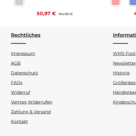
Nappa bianco Kaltfutter
Celeste be
C
Verkaufspreis:
Regulärer Preis:
V
50,97 €
84,95 €
Rechtliches
Informat
Impressum
WMS Footp
AGB
Newsletter
Datenschutz
Historie
FAQs
Größenber
Widerruf
Händlerbe
Vertrag Widerrufen
Kindersch
Zahlung & Versand
Kontakt