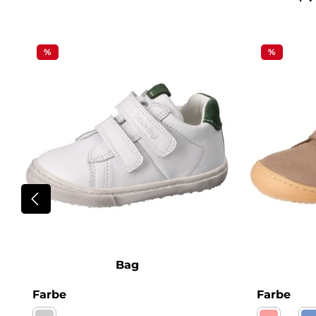
Produktgalerie überspringen
%
%
Bag
auswählen
aus
Farbe
Farbe