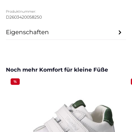
Produktnummer:
D2603420058250
Eigenschaften
Produktgalerie überspringen
Noch mehr Komfort für kleine Füße
%