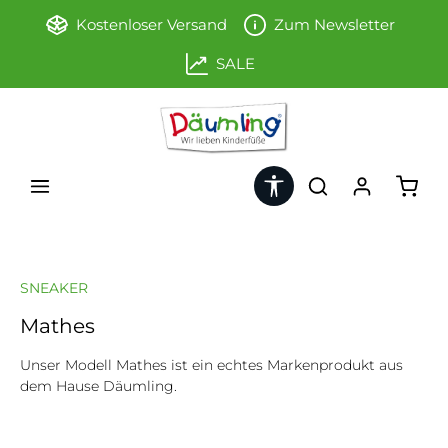
Zum Hauptinhalt springen
Kostenloser Versand
Zum Newsletter
SALE
Werkzeugleiste anzeigen
Ware
SNEAKER
Mathes
Unser Modell Mathes ist ein echtes Markenprodukt aus
dem Hause Däumling.
Bildergalerie überspringen